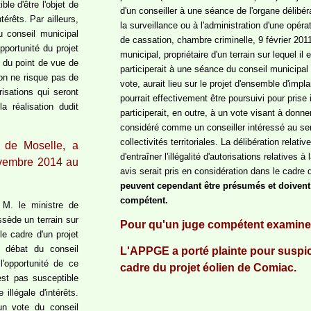
le d'être l'objet de
d'un conseiller à une séance de l'organe délibér
térêts. Par ailleurs,
la surveillance ou à l'administration d'une opér
u conseil municipal
de cassation, chambre criminelle, 9 février 201
pportunité du projet
municipal, propriétaire d'un terrain sur lequel i
t du point de vue de
participerait à une séance du conseil municipal
tion ne risque pas de
vote, aurait lieu sur le projet d'ensemble d'impl
risations qui seront
pourrait effectivement être poursuivi pour prise i
a réalisation dudit
participerait, en outre, à un vote visant à donne
considéré comme un conseiller intéressé au sen
collectivités territoriales. La délibération relativ
 de Moselle, a
d'entraîner l'illégalité d'autorisations relatives 
ovembre 2014 au
avis serait pris en considération dans le cadre 
peuvent cependant être présumés et doivent 
compétent.
 M. le ministre de
ossède un terrain sur
Pour qu'un juge compétent examine le
le cadre d'un projet
u débat du conseil
L'APPGE a porté plainte pour suspici
l'opportunité de ce
cadre du projet éolien de Comiac.
'est pas susceptible
 illégale d'intérêts.
 un vote du conseil