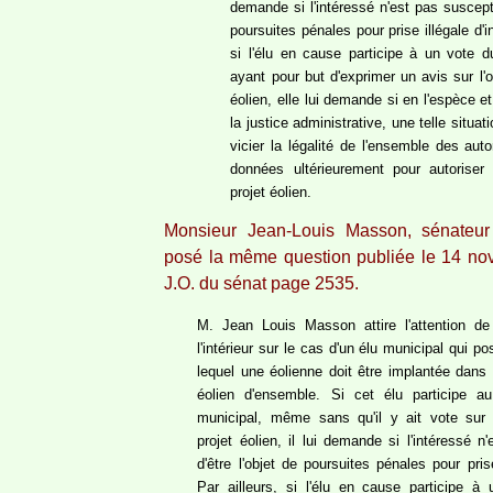
demande si l'intéressé n'est pas susceptib
poursuites pénales pour prise illégale d'in
si l'élu en cause participe à un vote d
ayant pour but d'exprimer un avis sur l'o
éolien, elle lui demande si en l'espèce e
la justice administrative, une telle situa
vicier la légalité de l'ensemble des auto
données ultérieurement pour autoriser l
projet éolien.
Monsieur Jean-Louis Masson, sénateur
posé la même question publiée le 14 n
J.O. du sénat page 2535.
M. Jean Louis Masson attire l'attention de
l'intérieur sur le cas d'un élu municipal qui p
lequel une éolienne doit être implantée dans 
éolien d'ensemble. Si cet élu participe a
municipal, même sans qu'il y ait vote sur 
projet éolien, il lui demande si l'intéressé n
d'être l'objet de poursuites pénales pour prise
Par ailleurs, si l'élu en cause participe à