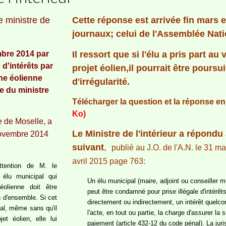
e ministre de
Cette réponse est arrivée fin mars e
journaux; celui de l'Assemblée Nati
mbre 2014 par
Il ressort que si l'élu a pris part a
 d'intérêts par
projet éolien,il pourrait être poursui
une éolienne
d'irrégularité.
e du ministre
Télécharger la question et la réponse en
Ko)
 de Moselle, a
Le Ministre de l'intérieur a répondu
novembre 2014
suivant
,
publié au J.O. de l'A.N. le 31 
avril 2015 page 763:
ttention de M. le
n élu municipal qui
Un élu municipal (maire, adjoint ou conseiller mu
olienne doit être
peut être condamné pour prise illégale d'intérêts
n d'ensemble. Si cet
directement ou indirectement, un intérêt quelc
pal, même sans qu'il
l'acte, en tout ou partie, la charge d'assurer la s
et éolien, elle lui
paiement (article 432-12 du code pénal). La juris