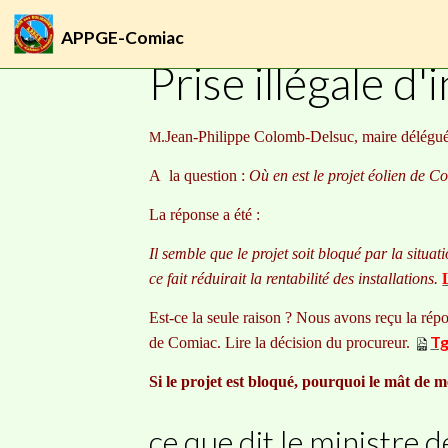
APPGE-Comiac
Accueil
Pages
actions
Prise illégale d'in
Prise illégale d'
.Jean-Philippe Colomb-Delsuc, maire délégué 
M
A la question :
Où en est le projet éolien de C
La réponse a été :
Il semble que le projet soit bloqué par la situa
ce fait réduirait la rentabilité des installations.
Est-ce la seule raison ? Nous avons reçu la répon
Tg
de Comiac. Lire la décision du procureur.
Si le projet est bloqué, pourquoi le mât de m
ce que dit le ministre d