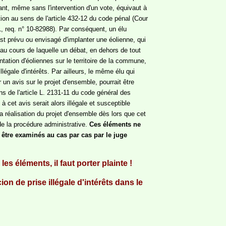
ant, même sans l'intervention d'un vote, équivaut à
ation au sens de l'article 432-12 du code pénal (Cour
1, req. n° 10-82988). Par conséquent, un élu
l est prévu ou envisagé d'implanter une éolienne, qui
 au cours de laquelle un débat, en dehors de tout
antation d'éoliennes sur le territoire de la commune,
llégale d'intérêts. Par ailleurs, le même élu qui
r un avis sur le projet d'ensemble, pourrait être
s de l'article L. 2131-11 du code général des
e à cet avis serait alors illégale et susceptible
à la réalisation du projet d'ensemble dès lors que cet
de la procédure administrative.
Ces éléments ne
être examinés au cas par cas par le juge
s éléments, il faut porter plainte !
on de prise illégale d'intérêts dans le