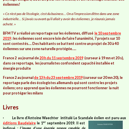
éoliennes!
«
Ce n’est pas de l’écologie, c’est du business... On a l’impression d’être dans une zone
industrielle... Si j’avais su avant qu’il allait y avoir des éoliennes, je n’aurais jamais
acheté
. »
BFM TV
a réalisé un reportage sur les éoliennes, diffusé
le 10 septembre
2019
: l
es éoliennes sont encore loin de faire l’unanimité,
7 projets sur 10
sont contestés
…. Des habitants se battent contre un projet de 30 à 40
éoliennes sur une zone naturelle protégée…..
France 2
au journal de
20 h du 11 septembre 2019
(
curseur à 19 mn et 20 s
),
dans ce reportage
,
les journalistes confondent capacité installée et
énergie produite
France 2 au journal
de 13 h du 23
septembre 2019
(curseur sur 20 mn 20), le
reportage parle des
écologistes allemands
qui sont contre les projets
éoliens;
on y apprend que les éoliennes ne pourront fonctionner la nuit
pour protéger les milans
Livres
·
Le livre
d’Antoine Waechter
intitulé
Le Scandale éolien est paru aux
er
éditions Baudelaire
le 1
septembre 2019. Il est
indiqué :
L’image d’une énergie propre capable de