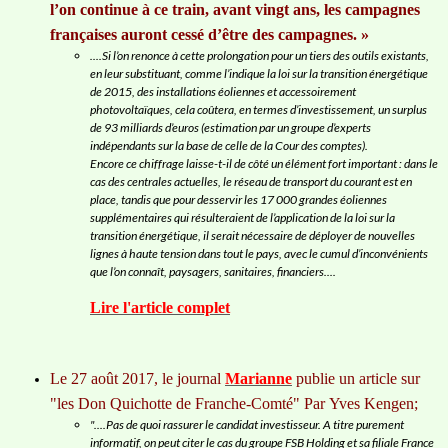
l’on continue à ce train, avant vingt ans, les campagnes
françaises auront cessé d’être des campagnes. »
....
Si l’on renonce à cette prolongation pour un tiers des outils existants,
en leur substituant, comme l’indique la loi sur la transition énergétique
de 2015, des installations éoliennes et accessoirement
photovoltaïques, cela coûtera, en termes d’investissement, un surplus
de 93 milliards d’euros (estimation par un groupe d’experts
indépendants sur la base de celle de la Cour des comptes).
Encore ce chiffrage laisse-t-il de côté un élément fort important : dans le
cas des centrales actuelles, le réseau de transport du courant est en
place, tandis que pour desservir les 17 000 grandes éoliennes
supplémentaires qui résulteraient de l’application de la loi sur la
transition énergétique, il serait nécessaire de déployer de nouvelles
lignes à haute tension dans tout le pays, avec le cumul d’inconvénients
que l’on connaît, paysagers, sanitaires, financiers...
.
Lire l'article complet
Le 27 août 2017, le journal
Marianne
publie un article sur
"les Don Quichotte de Franche-Comté"
Par Yves Kengen;
"....Pas de quoi rassurer le candidat investisseur. A titre purement
informatif, on peut citer le cas du groupe FSB Holding et sa filiale France