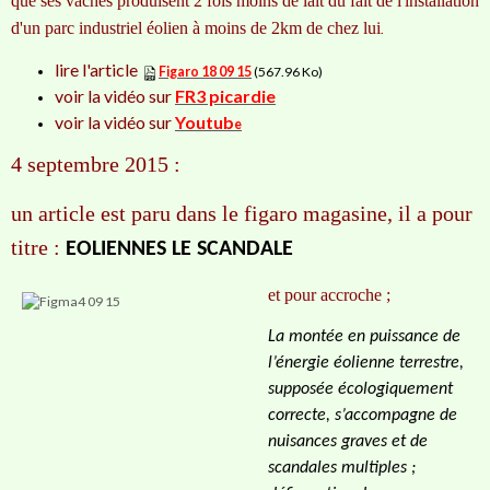
que ses vaches produisent 2 fois moins de lait du fait de l'installation
d'un parc industriel éolien à moins de 2km de chez lui
.
lire l'article
Figaro 18 09 15
(567.96 Ko)
voir la vidéo sur
FR3 picardie
voir la vidéo sur
Youtub
e
4 septembre 2015 :
un article est paru dans le figaro magasine, il a pour
titre :
EOLIENNES LE SCANDALE
et pour accroche ;
La montée en puissance de
l’énergie éolienne terrestre,
supposée écologiquement
correcte, s’accompagne de
nuisances graves et de
scandales multiples ;