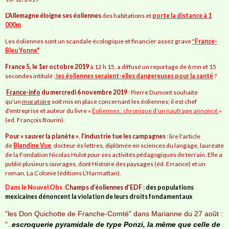
L'Allemagne éloigne ses éoliennes
des habitations et
porte la distance à 1
000m
Les éoliennes sont un scandale écologique et financier assez grave
"
France-
Bleu Yonne"
France 5, le 1er octobre 2019
à 12 h 15, a diffusé un reportage de 6 mn et 15
secondes intitulé :
l
es éoliennes seraient-elles dangereuses pour la santé
?
France-info
du mercredi 6 novembre 2019
: Pierre Dumont souhaite
qu'un
moratoire
soit mis en place concernant les éoliennes; il est chef
d'entreprise et auteur du livre «
Éoliennes : chronique d’un naufrage annoncé
»
(ed. François Bourin).
Pour « sauver la planète »
,
l’industrie tue les campagnes
: lire l'article
de
Blandine Vue
,
docteur ès lettres, diplômée en sciences du langage, lauréate
de la Fondation Nicolas Hulot pour ses activités pédagogiques de terrain. Elle a
publié plusieurs ouvrages, dont Histoire des paysages (éd. Errance) et un
roman, La Colonie (éditions L’Harmattan).
Dans le Nouvel Obs
:
Champs d’éoliennes d’EDF :
des populations
mexicaines dénoncent la violation de leurs droits fondamentaux
"les Don Quichotte de Franche-Comté" dans Marianne du 27 août :
"..
escroquerie pyramidale de type Ponzi, la même que celle de