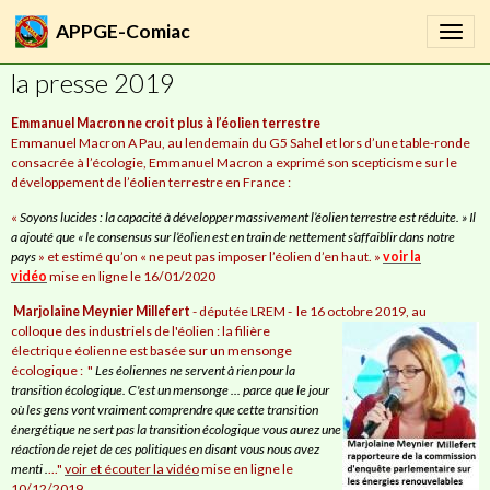
arguments publiés
APPGE-Comiac
la presse 2019
Emmanuel Macron ne croit plus à l’éolien terrestre
Emmanuel Macron A Pau, au lendemain du G5 Sahel et lors d’une table-ronde
consacrée à l’écologie, Emmanuel Macron a exprimé son scepticisme sur le
développement de l’éolien terrestre en France :
«
Soyons lucides : la capacité à développer massivement l’éolien terrestre est réduite. » Il
a ajouté que « le consensus sur l’éolien est en train de nettement s’affaiblir dans notre
pays
» et estimé qu’on « ne peut pas imposer l’éolien d’en haut. »
voir la
vidéo
mise en ligne le 16/01/2020
Marjolaine Meynier Millefert
- députée LREM - le 16 octobre 2019, au
colloque des industriels de l'éolien : la
filière
électrique éolienne est basée sur un mensonge
écologique : "
Les éoliennes ne servent à rien pour la
transition écologique. C'est un mensonge ... p
arce que le jour
où les gens vont vraiment
comprendre que cette transition
énergétique ne sert pas la transition écologique vous aurez une
réaction de rejet de ces politiques en disant vous nous avez
menti .
..."
voir et écouter la vidéo
mise en ligne le
10/12/2019