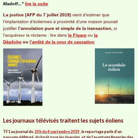
Madoff..."
lire la suite
La justice (AFP du 7 juillet 2019)
vient d’estimer que
l’implantation d’éoliennes à proximité d’une maison pouvait
justifier
l’annulation pure et simple de la transaction,
si
l'acquéreur la réclame : lire dans
le Figaro
ou
la
Dépêche
ou
l’arrêté de la cour de cassation
Les journaux télévisés traitent les sujets éoliens
TF1
au journal du
20 h du 4 septembre 2019
, le reportage parle d’un
paysage défiguré, du bruit pour les riverains,
et de l’avantage financier des