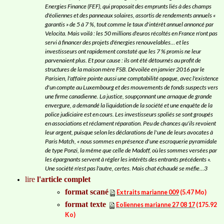
Energies Finance (FEF), qui proposait des emprunts liés à des champs
d'éoliennes et des panneaux solaires, assortis de rendements annuels «
garantis » de 5 à 7 %, tout comme le taux d'intérêt annuel annoncé par
Velocita. Mais voilà : les 50 millions d'euros récoltés en France n'ont pas
servi à financer des projets d'énergies renouvelables… et les
investisseurs ont rapidement constaté que les 7 % promis ne leur
parvenaient plus. Et pour cause : ils ont été détournés au profit de
structures de la maison mère FSB. Dévoilée en janvier 2016 par le
Parisien, l'affaire pointe aussi une comptabilité opaque, avec l'existence
d'un compte au Luxembourg et des mouvements de fonds suspects vers
une firme canadienne. La justice, soupçonnant une arnaque de grande
envergure, a demandé la liquidation de la société et une enquête de la
police judiciaire est en cours. Les investisseurs spoliés se sont groupés
en associations et réclament réparation. Peu de chances qu'ils revoient
leur argent, puisque selon les déclarations de l'une de leurs avocates à
Paris Match, « nous sommes en présence d'une escroquerie pyramidale
de type Ponzi, la même que celle de Madoff, où les sommes versées par
les épargnants servent à régler les intérêts des entrants précédents ».
Une société n'est pas l'autre, certes. Mais chat échaudé se méfie…3
lire
l'article complet
format scané
Extraits marianne 009
(5.47 Mo)
format texte
Eoliennes marianne 27 08 17
(175.92
Ko)