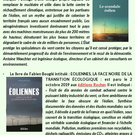
remplacer le nucléaire et utile dans la lutte contre le
réchauffement climatique, entretenue par les partisans
de l’éolien, est un mythe qui justifie de coloniser le
territoire français sans aucun encadrement public. Les
aérogénérateurs investissent dorénavant tout le pays
avec des machines monstrueuses de plus de 200 mètres
de hauteur, dénaturant les plus beaux territoires et
dégradant le cadre de vie de milliers de personnes. L’État
protège les spéculateurs du vent contre les citoyens qu’il est censé protéger, par le
démantèlement progressif du droit de l’environnement et le recul de la démocratie.
Antoine Waechter est ingénieur écologue, directeur d’un cabinet de consultants en
environnement.
·
Le livre de
Fabien Bouglé
intitulé : EOLIENNES, LA FACE NOIRE DE
LA
TRANSITION ÉCOLOGIQUE :
est paru le 2
octobre 2019 aux
éditions Rocher
.
Il est indiqué
:
«
Fruit de dix années de combat acharné contre le
puissant lobby industriel du vent, ce livre ambitionne de
dévoiler la face obscure de l’éolien. Synthèse
documentée des données et des études mondiales sur le
sujet, il dévoile à partir de la France en quoi l’éolien, sous
couvert de la transition écologique, constitue en réalité
un véritable scandale écologique et financier à l’échelle
mondiale. Pollution, matières premières non recyclables,
déchets radioactifs, émissions de CO
, atteintes graves à
2