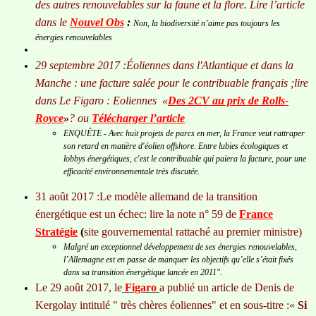
des autres renouvelables sur la faune et la flore. Lire l’article
dans le
Nouvel Obs
:
Non, la biodiversité n’aime pas toujours les
énergies renouvelables
29 septembre 2017 :Éoliennes dans l'Atlantique et dans la
Manche : une facture salée pour le contribuable français ;lire
dans Le Figaro : Eoliennes «
Des 2CV au prix de Rolls-
Royce
»
? ou
Télécharger l’article
ENQUÊTE - Avec huit projets de parcs en mer, la France veut rattraper
son retard en matière d'éolien offshore. Entre lubies écologiques et
lobbys énergétiques, c'est le contribuable qui paiera la facture, pour une
efficacité environnementale très discutée.
31 août 2017 :Le modèle allemand de la transition
énergétique est un échec: lire la note n° 59 de
France
Stratégie
(
site gouvernemental rattaché au premier ministre)
Malgré un exceptionnel développement de ses énergies renouvelables,
l’Allemagne est en passe de manquer les objectifs qu’elle s’était fixés
dans sa transition énergétique lancée en 2011".
Le 29 août 2017, le
Figaro
a publié un article de Denis de
Kergolay intitulé " très chères éoliennes" et en sous-titre :«
Si