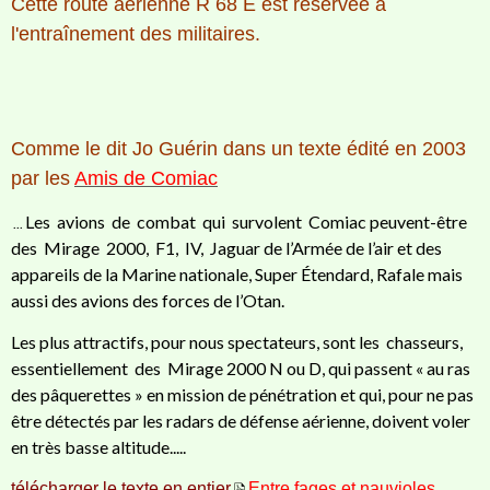
Cette route aérienne R 68 E
est réservée à
l'entraînement des militaires.
Comme le dit Jo Guérin dans un texte édité en 2003
par les
Amis de Comiac
Les
avions
de
combat
qui
survolent
Comiac peuvent-être
...
des
Mirage
2000,
F1,
IV,
Jaguar
de l’Armée de l’air et des
appareils de la Marine nationale, Super Étendard, Rafale mais
aussi des avions des forces de l’Otan.
Les plus attractifs, pour nous spectateurs, sont les
chasseurs,
essentiellement
des
Mirage
2000 N ou D, qui passent « au ras
des pâquerettes » en mission de pénétration et qui, pour ne pas
être détectés par les radars de défense aérienne, doivent voler
en très basse altitude.....
télécharger le texte en entier
Entre fages et nauvioles